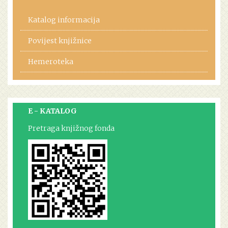
Katalog informacija
Povijest knjižnice
Hemeroteka
E - KATALOG
Pretraga knjižnog fonda