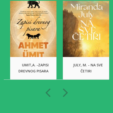
UMIT,A. -ZAPISI
JULY, M. - NA SVE
DREVNOG PISARA
ČETIRI