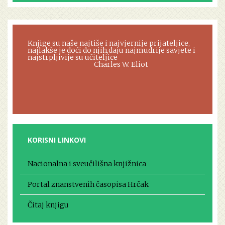
Knjige su naše najtiše i najvjernije prijateljice,
najlakše je doći do njih,daju najmudrije savjete i
najstrpljivije su učiteljice
Charles W. Eliot
KORISNI LINKOVI
Nacionalna i sveučilišna knjižnica
Portal znanstvenih časopisa Hrčak
Čitaj knjigu