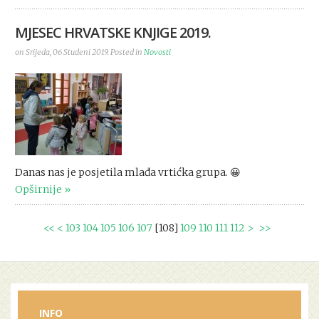
MJESEC HRVATSKE KNJIGE 2019.
on Srijeda, 06 Studeni 2019. Posted in
Novosti
Danas nas je posjetila mlađa vrtićka grupa. 😀
Opširnije
<<
<
103
104
105
106
107
[
108
]
109
110
111
112
>
>>
INFO