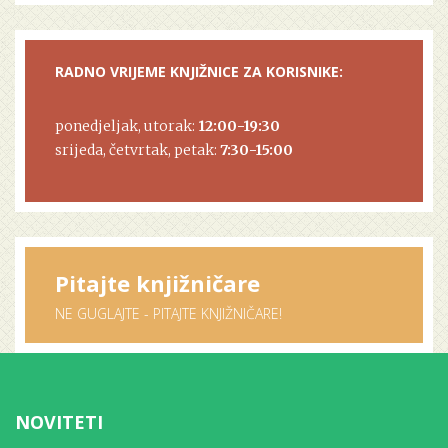
RADNO VRIJEME KNJIŽNICE ZA KORISNIKE:
ponedjeljak, utorak:
12:00-19:30
srijeda, četvrtak, petak:
7:30-15:00
Pitajte knjižničare
NE GUGLAJTE - PITAJTE KNJIŽNIČARE!
NOVITETI