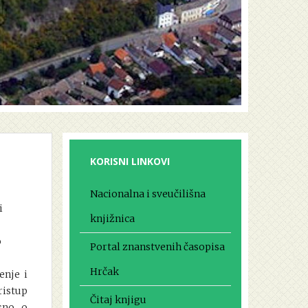
KORISNI LINKOVI
Nacionalna i sveučilišna
i
knjižnica
o
Portal znanstvenih časopisa
Hrčak
enje i
ristup
Čitaj knjigu
isno o