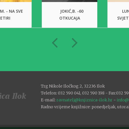
 M. - NA SVE
JOKIĆ,B. -60
LUN
ETIRI
OTKUCAJA
SVJET
Trg Nikole Iločkog 2, 32236 Ilok
Telefon: 032 590 041, 032 590 198 - Fax:032 59
E-mail:
ravnatelj@knjiznica-ilok.hr
-
info@
Radno vrijeme knjižnice: ponedjeljak, utorak: 