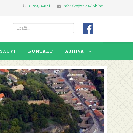
032/590-041
info@knjiznica-ilok.hr
NKOVI
KONTAKT
ARHIVA