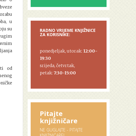
bveze
porabu
oba, u
oju su
RADNO VRIJEME KNJIŽNICE
ZA KORISNIKE:
drugim
javnim
ljanja
ponedjeljak, utorak:
12:00-
19:30
srijeda, četvrtak,
ti od
petak:
7:30-15:00
menog
oničke
Pitajte
knjižničare
NE GUGLAJTE - PITAJTE
KNJIŽNIČARE!