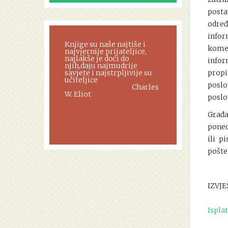
posta
određ
infor
Knjige su naše najtiše i
komer
najvjernije prijateljice,
najlakše je doći do
infor
njih,daju najmudrije
savjete i najstrpljivije su
propi
učiteljice
poslo
Charles
W. Eliot
poslo
Građ
poned
ili p
pošte
IZVJE
Ispla