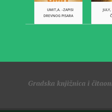
UMIT,A. -ZAPISI
JULY,
DREVNOG PISARA
Č