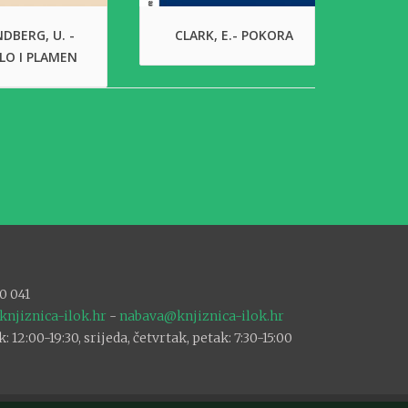
DBERG, U. -
CLARK, E.- POKORA
LO I PLAMEN
0 041
knjiznica-ilok.hr
-
nabava@knjiznica-ilok.hr
12:00-19:30, srijeda, četvrtak, petak: 7:30-15:00