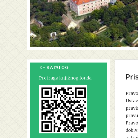
E - KATALOG
Pri
Pretraga knjižnog fonda
Pravo
Ustav
pravi
pravu
Pravo
dobiv
zatra