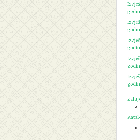
Izvje
godi
Izvje
godi
Izvje
godi
Izvje
godi
Izvje
godi
Zahtj
Katal