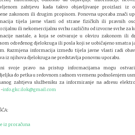
vljenom zahtjevu kada takvo objavljivanje proizlazi iz o
ene zakonom ili drugim propisom. Ponovna uporaba znači u
macija tijela javne vlasti od strane fizičkih ili pravnih os
cijalnu ili nekomercijalnu svrhu različitu od izvorne svrhe za k
macije nastale, a koja se ostvaruje u okviru zakonom ili 
som određenog djelokruga ili posla koji se uobičajeno smatra 
m. Razmjena informacija između tijela javne vlasti radi obav
va iz njihova djelokruga ne predstavlja ponovnu uporabu.
ani svoje pravo na pristup informacijama mogu ostvari
jeljka do petka u redovnom radnom vremenu podnošenjem us
isanog zahtjeva službeniku za informiranje na adresu elektr
 -
info.gkc.ilok@gmail.com
ŠĆA:
te iz proračuna