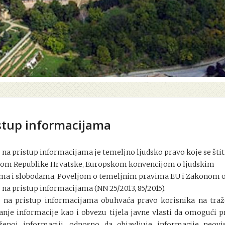
stup informacijama
 na pristup informacijama je temeljno ljudsko pravo koje se štit
om Republike Hrvatske, Europskom konvencijom o ljudskim
ma i slobodama, Poveljom o temeljnim pravima EU i Zakonom 
 na pristup informacijama (NN 25/2013, 85/2015).
 na pristup informacijama obuhvaća pravo korisnika na traž
anje informacije kao i obvezu tijela javne vlasti da omogući p
ženoj informaciji, odnosno da objavljuje informacije neov