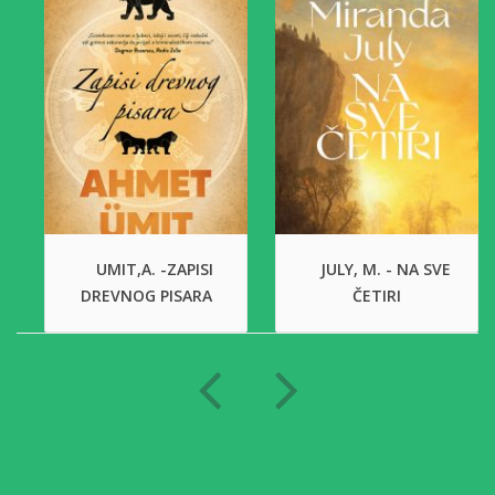
UMIT,A. -ZAPISI
JULY, M. - NA SVE
DREVNOG PISARA
ČETIRI