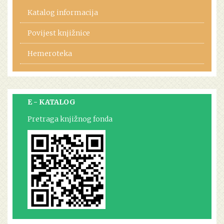
Katalog informacija
Povijest knjižnice
Hemeroteka
E - KATALOG
Pretraga knjižnog fonda