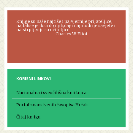
Knjige su naše najtiše i najvjernije prijateljice,
najlakše je doći do njih,daju najmudrije savjete i
najstrpljivije su učiteljice
Charles W. Eliot
KORISNI LINKOVI
Nacionalna i sveučilišna knjižnica
Portal znanstvenih časopisa Hrčak
Čitaj knjigu