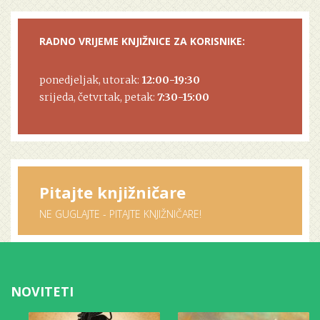
RADNO VRIJEME KNJIŽNICE ZA KORISNIKE:
ponedjeljak, utorak:
12:00-19:30
srijeda, četvrtak, petak:
7:30-15:00
Pitajte knjižničare
NE GUGLAJTE - PITAJTE KNJIŽNIČARE!
NOVITETI