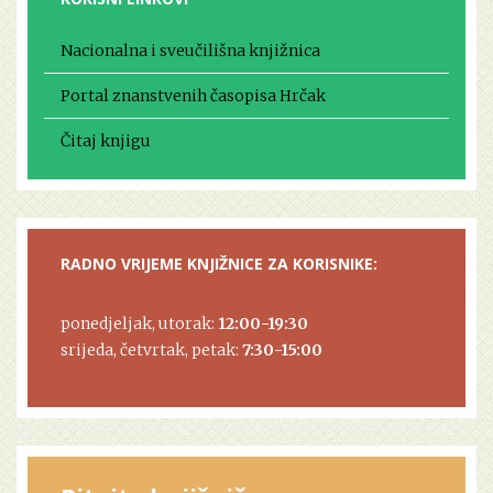
Nacionalna i sveučilišna knjižnica
Portal znanstvenih časopisa Hrčak
Čitaj knjigu
RADNO VRIJEME KNJIŽNICE ZA KORISNIKE:
ponedjeljak, utorak:
12:00-19:30
srijeda, četvrtak, petak:
7:30-15:00