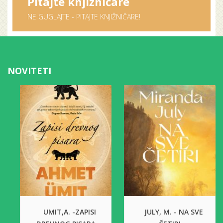
Pitajte knjižničare
NE GUGLAJTE - PITAJTE KNJIŽNIČARE!
NOVITETI
UMIT,A. -ZAPISI
JULY, M. - NA SVE