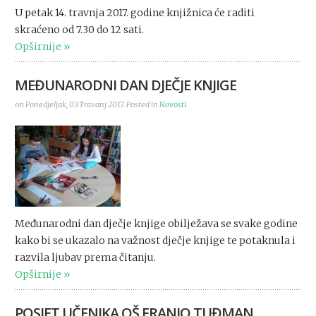
U petak 14. travnja 2017. godine knjižnica će raditi
skraćeno od 7.30 do 12 sati.
Opširnije
MEĐUNARODNI DAN DJEČJE KNJIGE
on Ponedjeljak, 03 Travanj 2017. Posted in
Novosti
Međunarodni dan dječje knjige obilježava se svake godine
kako bi se ukazalo na važnost dječje knjige te potaknula i
razvila ljubav prema čitanju.
Opširnije
POSJET UČENIKA OŠ FRANJO TUĐMAN