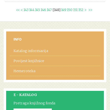
<<
<
143
144
145
146
147
[
148
]
149
150
151
152
>
>>
INFO
Katalog informacija
Povijest knjižnice
Hemeroteka
E - KATALOG
Pretraga knjižnog fonda