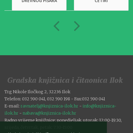
DREVNOG PISARA
ČETIRI
Trg Nikole Iločkog 2, 32236 Ilok
Telefon: 032 590 041, 032 590 198 - Fax:032 590 041
E-mail:
ravnatelj@knjiznica-ilok.hr
-
info@knjiznica-
ilok.hr
-
nabava@knjiznica-ilok.hr
Radno vrijeme knjižnice: ponedjeljak, utorak: 12:00-19:30,
srijeda, četvrtak, petak: 7:30-15:00