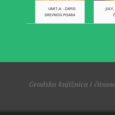
UMIT,A. -ZAPISI
JULY,
DREVNOG PISARA
Č