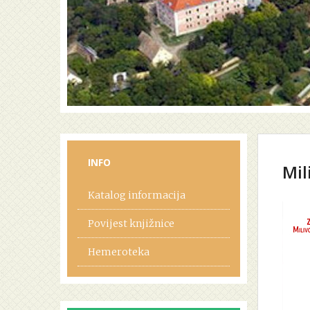
INFO
Mil
Katalog informacija
Povijest knjižnice
Hemeroteka