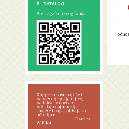
E - KATALOG
Pretraga knjižnog fonda
odnos
Knjige su naše najtiše i
najvjernije prijateljice,
najlakše je doći do
njih,daju najmudrije
savjete i najstrpljivije su
učiteljice
Charles
W. Eliot