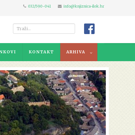
032/590-041
info@knjiznica-ilok.hr
NKOVI
KONTAKT
ARHIVA