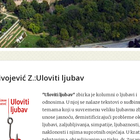
ivojević Z.:Uloviti ljubav
"Uloviti ljubav"
zbirka je kolumni o ljubavi i
odnosima. U njoj se nalaze tekstovi o sudbi
temama koji u suvremenu veliku ljubavnu z
unose jasnoću, demistificirajući probleme o
ljubavi, zaljubljivanja, simpatije, ljubaznosti,
naklonosti i njima suprotnih osjećaja. U kra
tekstovima, objavljivanima u tisku, dr. Zoran