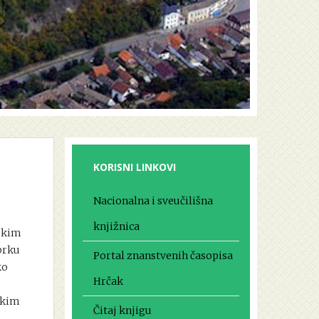
KORISNI LINKOVI
Nacionalna i sveučilišna
knjižnica
nskim
brku
Portal znanstvenih časopisa
ko
Hrčak
tkim
Čitaj knjigu