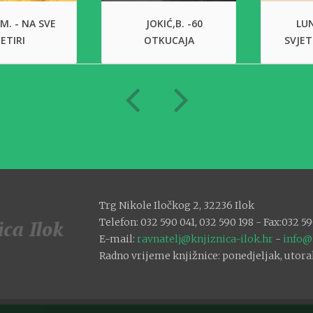
 M. - NA SVE
JOKIĆ,B. -60
LUN
ETIRI
OTKUCAJA
SVJET
Trg Nikole Iločkog 2, 32236 Ilok
Telefon: 032 590 041, 032 590 198 - Fax:032 59
E-mail:
ravnatelj@knjiznica-ilok.hr
-
info@
Radno vrijeme knjižnice: ponedjeljak, utorak: 