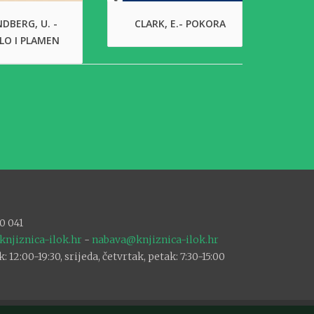
DBERG, U. -
CLARK, E.- POKORA
LO I PLAMEN
0 041
knjiznica-ilok.hr
-
nabava@knjiznica-ilok.hr
12:00-19:30, srijeda, četvrtak, petak: 7:30-15:00