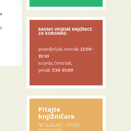
a
i
RADNO VRIJEME KNJIŽNICE
ZA KORISNIKE:
ponedjeljak, utorak:
12:00-
19:30
srijeda, četvrtak,
petak:
7:30-15:00
Pitajte
knjižničare
NE GUGLAJTE - PITAJTE
KNJIŽNIČARE!