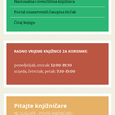
Nacionalna i sveučilišna knjižnica
Portal znanstvenih časopisa Hrčak
Čitaj knjigu
RADNO VRIJEME KNJIŽNICE ZA KORISNIKE:
ponedjeljak, utorak:
12:00-19:30
srijeda, četvrtak, petak:
7:30-15:00
Pitajte knjižničare
NE GUGLAJTE - PITAJTE KNJIŽNIČARE!