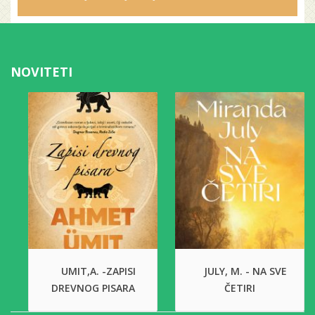
NOVITETI
UMIT,A. -ZAPISI
JULY, M. - NA SVE
DREVNOG PISARA
ČETIRI