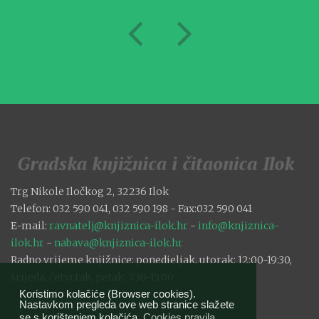
Trg Nikole Iločkog 2, 32236 Ilok
Telefon: 032 590 041, 032 590 198 - Fax:032 590 041
E-mail:
ravnatelj@knjiznica-ilok.hr
-
info@knjiznica-
ilok.hr
-
nabava@knjiznica-ilok.hr
Radno vrijeme knjižnice: ponedjeljak, utorak: 12:00-19:30,
srijeda, četvrtak, petak: 7:30-15:00
Koristimo kolačiće (Browser cookies).
Nastavkom pregleda ove web stranice slažete
se s korištenjem kolačića.
Cookies pravila