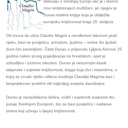
diskusiju o Srednjoj Europi već je i stvorio
novi sintetizirajući multižanr, jer njegov je
Dunav totalna knjiga koja je obilježila
europsku književnost kraja 20. stoljeća.
Od izvora do ušća Claudio Magris s neviđenom lakoćom prati
rijeku, bavi se poviješću, prirodom, ljudima – svime što ljudski
život čini zanimljivim. Čitati Dunav u prijevodu Ljiljane Avirović 25
godina nakon prvog pojavljivanja na hrvatskom, opet je
uzbudljivo i iznimno iskustvo. Dunav je nesumnjivi klasik
talijanske i svjetske književnosti, knjiga koja živi i meandrira, u
kojoj se zrcale rijetko viđena erudicija Claudija Magrisa kao i
besprijekoran poetični stil najboljeg esejista današnjice.
Dunav je nezaobilazna lektira, vodič i svjetionik svakome tko
putuje Srednjom Europom, tko se bavi poviješću i nadasve
onima koji uživaju u lijepoj književnosti.