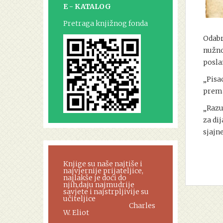
E - KATALOG
Pretraga knjižnog fonda
Odabr
nužno
posla
„Pisa
prema
„Razu
za dij
sjajn
Knjige su naše najtiše i
najvjernije prijateljice,
najlakše je doći do
njih,daju najmudrije
savjete i najstrpljivije su
učiteljice
Charles
W. Eliot