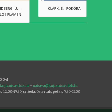
DBERG, U. -
CLARK, E.- POKORA
LO I PLAMEN
0 041
knjiznica-ilok.hr
-
nabava@knjiznica-ilok.hr
12:00-19:30, srijeda, četvrtak, petak: 7:30-15:00