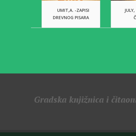
UMIT,A. -ZAPISI
JULY,
DREVNOG PISARA
Č