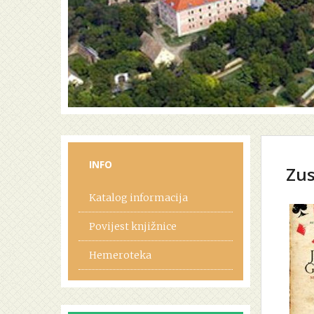
INFO
Zus
Katalog informacija
Povijest knjižnice
Hemeroteka