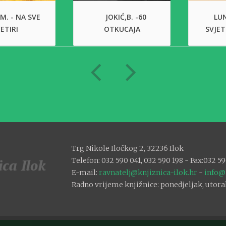
 M. - NA SVE
JOKIĆ,B. -60
LUN
ETIRI
OTKUCAJA
SVJET
Trg Nikole Iločkog 2, 32236 Ilok
Telefon: 032 590 041, 032 590 198 - Fax:032 59
E-mail:
ravnatelj@knjiznica-ilok.hr
-
info@
Radno vrijeme knjižnice: ponedjeljak, utorak: 