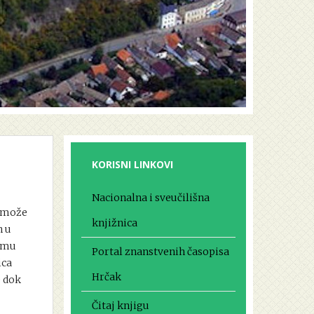
KORISNI LINKOVI
Nacionalna i sveučilišna
u može
knjižnica
n u
jemu
Portal znanstvenih časopisa
ica
Hrčak
e dok
Čitaj knjigu