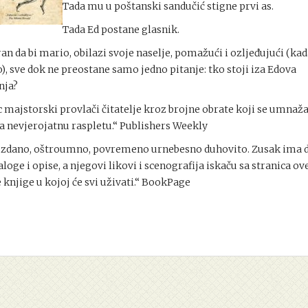
Tada mu u poštanski sandučić stigne prvi as.
Tada Ed postane glasnik.
an da bi mario, obilazi svoje naselje, pomažući i ozljeđujući (kad
), sve dok ne preostane samo jedno pitanje: tko stoji iza Edova
nja?
c majstorski provlači čitatelje kroz brojne obrate koji se umnaž
 nevjerojatnu raspletu.“ Publishers Weekly
zdano, oštroumno, povremeno urnebesno duhovito. Zusak ima 
aloge i opise, a njegovi likovi i scenografija iskaču sa stranica ov
e knjige u kojoj će svi uživati.“ BookPage