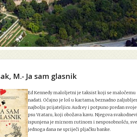
ak, M.- Ja sam glasnik
Ed Kennedy maloljetni je taksist koji se maločem
nadati. Očajno je loš u kartama, beznadno zaljublje
najbolju prijateljicu Audrey i potpuno predan svo
psu Vrataru, koji obožava kavu. Njegova svakodnev
ispunjena je mirnom rutinom i nesposobnošću, sv
jednoga dana ne spriječi pljačku banke.