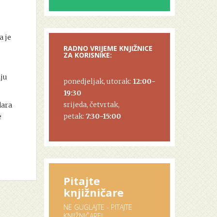
a je
RADNO VRIJEME KNJIŽNICE
ZA KORISNIKE:
aju
ponedjeljak, utorak:
12:00-
19:30
srijeda, četvrtak,
dara
petak:
7:30-15:00
e
Pitajte
knjižničare
NE GUGLAJTE - PITAJTE
KNJIŽNIČARE!