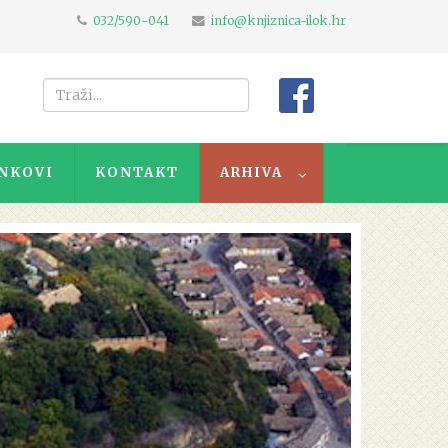
032/590-041
info@knjiznica-ilok.hr
NKOVI
KONTAKT
ARHIVA