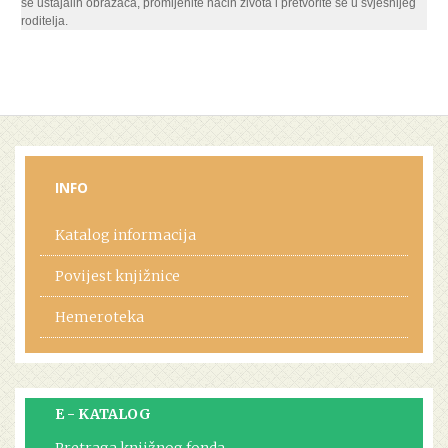
se ustajalih obrazaca, promijenite način života i pretvorite se u svjesnijeg
roditelja.
INFO
Katalog informacija
Povijest knjižnice
Hemeroteka
E - KATALOG