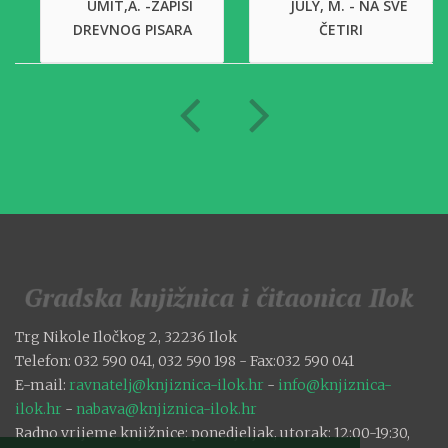
UMIT,A. -ZAPISI
JULY, M. - NA SVE
DREVNOG PISARA
ČETIRI
Trg Nikole Iločkog 2, 32236 Ilok
Telefon: 032 590 041, 032 590 198 - Fax:032 590 041
E-mail:
ravnatelj@knjiznica-ilok.hr
-
info@knjiznica-
ilok.hr
-
nabava@knjiznica-ilok.hr
Radno vrijeme knjižnice: ponedjeljak, utorak: 12:00-19:30,