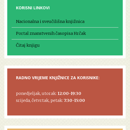
KORISNI LINKOVI
Nacionalna i sveučilišna knjižnica
Portal znanstvenih časopisa Hrčak
Čitaj knjigu
RADNO VRIJEME KNJIŽNICE ZA KORISNIKE:
ponedjeljak, utorak:
12:00-19:30
srijeda, četvrtak, petak:
7:30-15:00