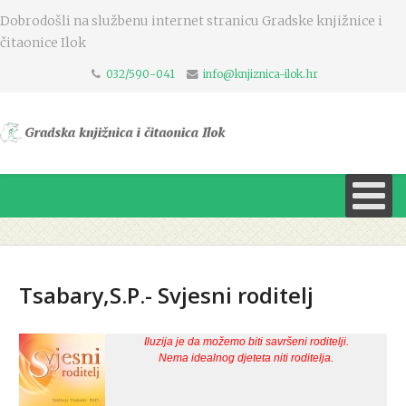
Dobrodošli na službenu internet stranicu Gradske knjižnice i
čitaonice Ilok
032/590-041
info@knjiznica-ilok.hr
Tsabary,S.P.- Svjesni roditelj
Iluzija je da možemo biti savršeni roditelji.
Nema idealnog djeteta niti roditelja.