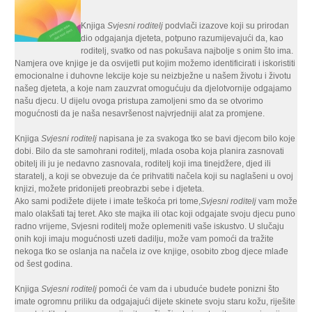
Knjiga
Svjesni roditelj
podvlači izazove koji su prirodan
dio odgajanja djeteta, potpuno razumijevajući da, kao
roditelj, svatko od nas pokušava najbolje s onim što ima.
Namjera ove knjige je da osvijetli put kojim možemo identificirati i iskoristiti
emocionalne i duhovne lekcije koje su neizbježne u našem životu i životu
našeg djeteta, a koje nam zauzvrat omogućuju da djelotvornije odgajamo
našu djecu. U dijelu ovoga pristupa zamoljeni smo da se otvorimo
mogućnosti da je naša nesavršenost najvrjedniji alat za promjene.
Knjiga
Svjesni roditelj
napisana je za svakoga tko se bavi djecom bilo koje
dobi. Bilo da ste samohrani roditelj, mlada osoba koja planira zasnovati
obitelj ili ju je nedavno zasnovala, roditelj koji ima tinejdžere, djed ili
staratelj, a koji se obvezuje da će prihvatiti načela koji su naglašeni u ovoj
knjizi, možete pridonijeti preobrazbi sebe i djeteta.
Ako sami podižete dijete i imate teškoća pri tome,
Svjesni roditelj
vam može
malo olakšati taj teret. Ako ste majka ili otac koji odgajate svoju djecu puno
radno vrijeme, Svjesni roditelj može oplemeniti vaše iskustvo. U slučaju
onih koji imaju mogućnosti uzeti dadilju, može vam pomoći da tražite
nekoga tko se oslanja na načela iz ove knjige, osobito zbog djece mlađe
od šest godina.
Knjiga
Svjesni roditelj
pomoći će vam da i ubuduće budete ponizni što
imate ogromnu priliku da odgajajući dijete skinete svoju staru kožu, riješite