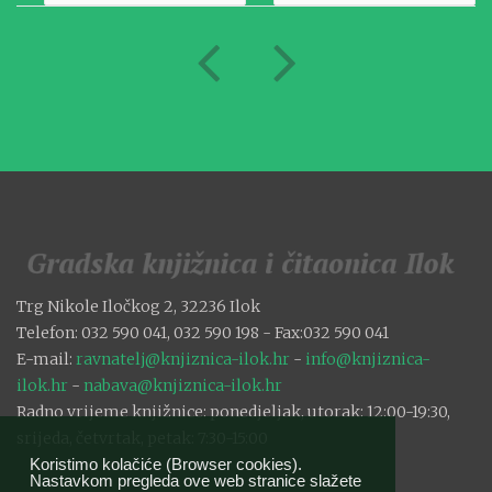
Trg Nikole Iločkog 2, 32236 Ilok
Telefon: 032 590 041, 032 590 198 - Fax:032 590 041
E-mail:
ravnatelj@knjiznica-ilok.hr
-
info@knjiznica-
ilok.hr
-
nabava@knjiznica-ilok.hr
Radno vrijeme knjižnice: ponedjeljak, utorak: 12:00-19:30,
srijeda, četvrtak, petak: 7:30-15:00
Koristimo kolačiće (Browser cookies).
Nastavkom pregleda ove web stranice slažete