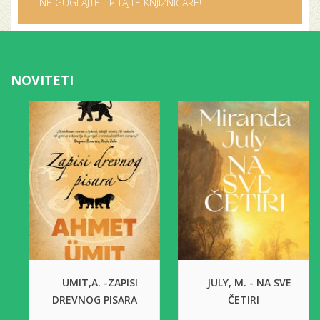
NE GUGLAJTE - PITAJTE KNJIŽNIČARE!
NOVITETI
UMIT,A. -ZAPISI
JULY, M. - NA SVE
DREVNOG PISARA
ČETIRI