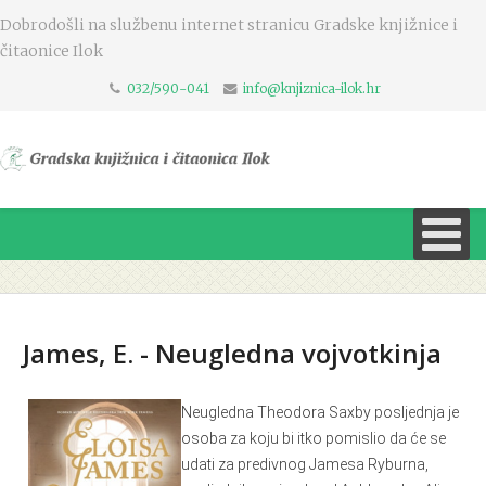
Dobrodošli na službenu internet stranicu Gradske knjižnice i
čitaonice Ilok
032/590-041
info@knjiznica-ilok.hr
James, E. - Neugledna vojvotkinja
Neugledna Theodora Saxby posljednja je
osoba za koju bi itko pomislio da će se
udati za predivnog Jamesa Ryburna,