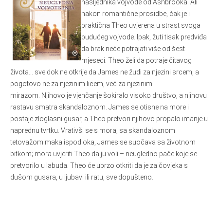
nasljednika vojvode od Ashbrooka. Ali
nakon romantične prosidbe, čak je i
praktična Theo uvjerena u strast svoga
budućeg vojvode. Ipak, žuti tisak predviđa
da brak neće potrajati više od šest
mjeseci. Theo želi da potraje čitavog
života… sve dok ne otkrije da James ne žudi za njezini srcem, a
pogotovo ne za njezinim licem, već za njezinim
mirazom. Njihovo je vjenčanje šokiralo visoko društvo, a njihovu
rastavu smatra skandaloznom. James se otisne na more i
postaje zloglasni gusar, a Theo pretvori njihovo propalo imanje u
naprednu tvrtku. Vrativši se s mora, sa skandaloznom
tetovažom maka ispod oka, James se suočava sa životnom
bitkom; mora uvjeriti Theo da ju voli – neugledno pače koje se
pretvorilo u labuda. Theo će ubrzo otkriti da je za čovjeka s
dušom gusara, u ljubavi ili ratu, sve dopušteno.