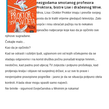
nezgodama smotanog profesora
Proktora, bistre Lise i dražesnog Mrve.
Mrva, Lisa i Doktor Proktor imaju i previše svojeg
posla da bi tratili vrijeme gledajući televiziju. Zato
uopće i nisu obraćali pažnju na to nekakvo
pjevačko natjecanje koje kao da je opčinilo sve
njihove sugrađane.
Čekajte malo...
Kao da je opčinilo?
Kad se odrasli i ozbiljni ljudi, uglavnom oni od kojih očekujemo da se
vladaju odgovorno i na korist društva počnu ponašati krajnje hmmm...
neobično, kad padnu pod utjecaj TV zvijezda i potpuno prošvikaju, kad
protjeraju kralja i objave rat susjednoj državi, a uz sve to prave i
nevjerojatne pravopisne pogreške - jasno je da se situacija potpuno otela
kontroli. A tada stvar mogu spasiti samo najveći.
Ne brinite - sigurnost čovječanstva u Mrvinim je rukama!