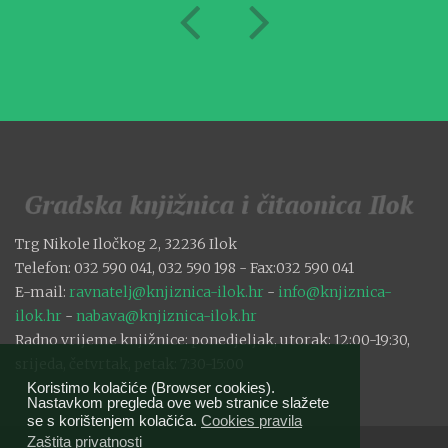
Trg Nikole Iločkog 2, 32236 Ilok
Telefon: 032 590 041, 032 590 198 - Fax:032 590 041
E-mail:
ravnatelj@knjiznica-ilok.hr
-
info@knjiznica-
ilok.hr
-
nabava@knjiznica-ilok.hr
Radno vrijeme knjižnice: ponedjeljak, utorak: 12:00-19:30,
srijeda, četvrtak, petak: 7:30-15:00
Koristimo kolačiće (Browser cookies).
Nastavkom pregleda ove web stranice slažete
se s korištenjem kolačića.
Cookies pravila
Zaštita privatnosti