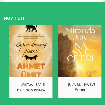
NOVITETI
UMIT,A. -ZAPISI
JULY, M. - NA SVE
DREVNOG PISARA
ČETIRI