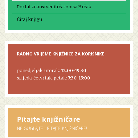
Portal znanstvenih časopisa Hrčak
Čitaj knjigu
RADNO VRIJEME KNJIŽNICE ZA KORISNIKE:
ponedjeljak, utorak:
12:00-19:30
srijeda, četvrtak, petak:
7:30-15:00
Pitajte knjižničare
NE GUGLAJTE - PITAJTE KNJIŽNIČARE!