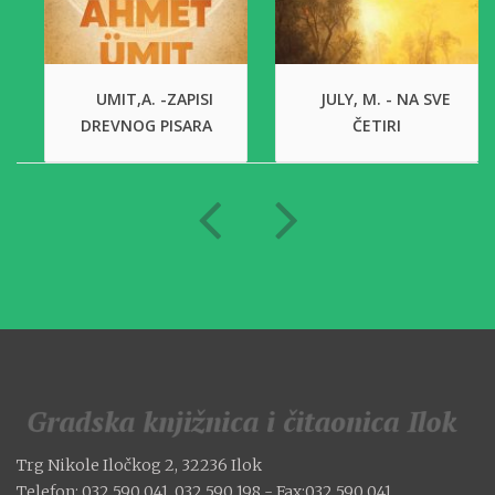
UMIT,A. -ZAPISI
JULY, M. - NA SVE
DREVNOG PISARA
ČETIRI
Trg Nikole Iločkog 2, 32236 Ilok
Telefon: 032 590 041, 032 590 198 - Fax:032 590 041