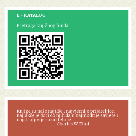
E - KATALOG
Pretraga knjižnog fonda
Knjige su naše najtiše i najvjernije prijateljice,
najlakše je doći do njih,daju najmudrije savjete i
najstrpljivije su učiteljice
Charles W. Eliot