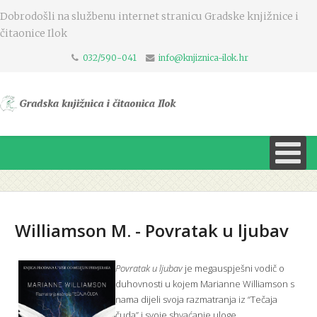
Dobrodošli na službenu internet stranicu Gradske knjižnice i
čitaonice Ilok
032/590-041
info@knjiznica-ilok.hr
Williamson M. - Povratak u ljubav
Povratak u ljubav
je megauspješni vodič o
duhovnosti u kojem Marianne Williamson s
nama dijeli svoja razmatranja iz “Tečaja
čuda” i svoje shvaćanje uloge