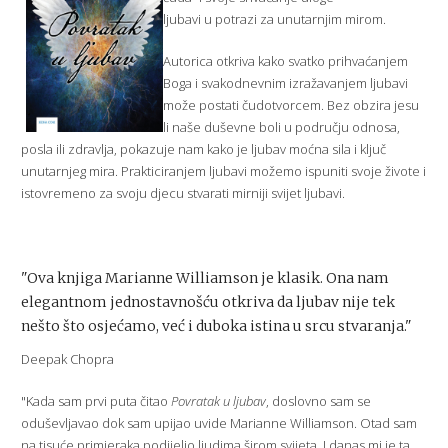
ljubavi u potrazi za unutarnjim mirom.
Autorica otkriva kako svatko prihvaćanjem
Boga i svakodnevnim izražavanjem ljubavi
može postati čudotvorcem. Bez obzira jesu
li naše duševne boli u području odnosa,
posla ili zdravlja, pokazuje nam kako je ljubav moćna sila i ključ
unutarnjeg mira. Prakticiranjem ljubavi možemo ispuniti svoje živote i
istovremeno za svoju djecu stvarati mirniji svijet ljubavi.
"Ova knjiga Marianne Williamson je klasik. Ona nam
elegantnom jednostavnošću otkriva da ljubav nije tek
nešto što osjećamo, već i duboka istina u srcu stvaranja."
Deepak Chopra
"Kada sam prvi puta čitao
Povratak u ljubav
, doslovno sam se
oduševljavao dok sam upijao uvide Marianne Williamson. Otad sam
na tisuće primjeraka podijelio ljudima širom svijeta. I danas mi je ta