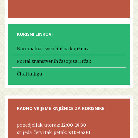
KORISNI LINKOVI
Nacionalna i sveučilišna knjižnica
Portal znanstvenih časopisa Hrčak
Čitaj knjigu
RADNO VRIJEME KNJIŽNICE ZA KORISNIKE:
ponedjeljak, utorak:
12:00-19:30
srijeda, četvrtak, petak:
7:30-15:00