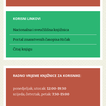
KORISNI LINKOVI
Nacionalna i sveučilišna knjižnica
Portal znanstvenih časopisa Hrčak
Čitaj knjigu
RADNO VRIJEME KNJIŽNICE ZA KORISNIKE:
ponedjeljak, utorak:
12:00-19:30
srijeda, četvrtak, petak:
7:30-15:00