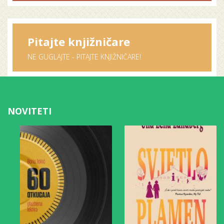
Pitajte knjižničare
NE GUGLAJTE - PITAJTE KNJIŽNIČARE!
NOVITETI