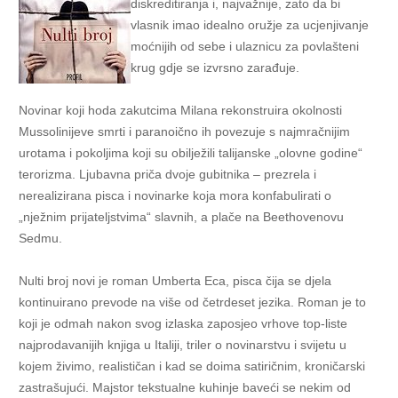
diskreditiranja i, najvažnije, zato da bi
vlasnik imao idealno oružje za ucjenjivanje
moćnijih od sebe i ulaznicu za povlašteni
krug gdje se izvrsno zarađuje.
Novinar koji hoda zakutcima Milana rekonstruira okolnosti
Mussolinijeve smrti i paranoično ih povezuje s najmračnijim
urotama i pokoljima koji su obilježili talijanske „olovne godine“
terorizma. Ljubavna priča dvoje gubitnika – prezrela i
nerealizirana pisca i novinarke koja mora konfabulirati o
„nježnim prijateljstvima“ slavnih, a plače na Beethovenovu
Sedmu.
Nulti broj novi je roman Umberta Eca, pisca čija se djela
kontinuirano prevode na više od četrdeset jezika. Roman je to
koji je odmah nakon svog izlaska zaposjeo vrhove top-liste
najprodavanijih knjiga u Italiji, triler o novinarstvu i svijetu u
kojem živimo, realističan i kad se doima satiričnim, kroničarski
zastrašujući. Majstor tekstualne kuhinje baveći se nekim od