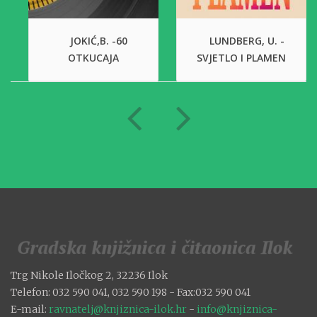
JOKIĆ,B. -60
LUNDBERG, U. -
OTKUCAJA
SVJETLO I PLAMEN
Trg Nikole Iločkog 2, 32236 Ilok
Telefon: 032 590 041, 032 590 198 - Fax:032 590 041
E-mail:
ravnatelj@knjiznica-ilok.hr
-
info@knjiznica-