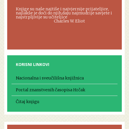
Knjige su naše najtiše i najvjernije prijateljice,
najlakše je doći do njih,daju najmudrije savjete i
najstrpljivije su učiteljice
Charles W. Eliot
KORISNI LINKOVI
Nacionalna i sveučilišna knjižnica
Portal znanstvenih časopisa Hrčak
Čitaj knjigu