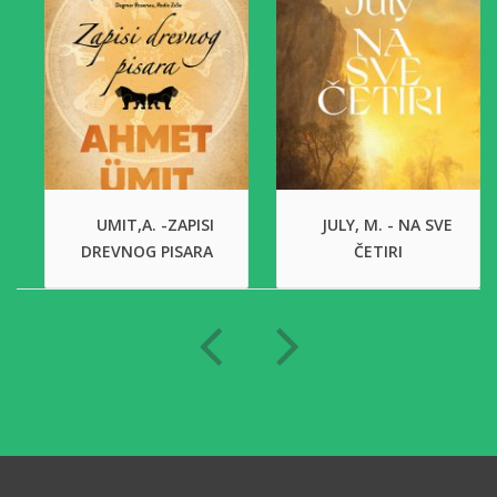
UMIT,A. -ZAPISI
JULY, M. - NA SVE
DREVNOG PISARA
ČETIRI