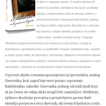
je djelo iz njegova opusa. U svojim djelima Ali
izvlači na površinu nevidljiva lica ljudi i postavlja
pitanja o osobnostima koje je obrisao sistem, o
prolaznosti života i nemogućnosti ljubavi, pitanja
na koja je teško odgovoriti. Atmosferom i dojmom
koji stvara u svojim djelima podsjeća na velike
ruske pisce, osobito Dostojevskog i Gogolja.
Strastvena ljubavna priča koja čini okosnicu ovog romana, a koja je
proživljena u godinama koje su prethodile Drugom svjetskom ratu, snažna
je čista i puna nade, ali istodobno i beznadna.
Madona u krznenom kaputu
sa svojom intrigantnom radnjom i jezikom lišenim ukrasa, ogoljenim a opet
pjesničkim, s pravom se smatra pravim malim biserom turske proze.
U prvom dijelu romana upoznajemo pripovjedača, malog
činovnika, koji započinje novi posao i upoznaje
Raifefendiju, također činovnika, jednog od onih ljudi koji
ni po čemu ne odaju da bi mogli biti zanimljivi. Međutim,
njihovo druženje prerasta u prijateljstvo pa mu Raif-
efendija povjerava svoj dnevnik, skrivenu bilježnicu crnih