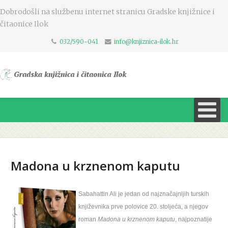
Dobrodošli na službenu internet stranicu Gradske knjižnice i
čitaonice Ilok
032/590-041
info@knjiznica-ilok.hr
Madona u krznenom kaputu
Sabahattin Ali je jedan od najznačajnijih turskih
književnika prve polovice 20. stoljeća, a njegov
roman
Madona u krznenom kaputu
, najpoznatije