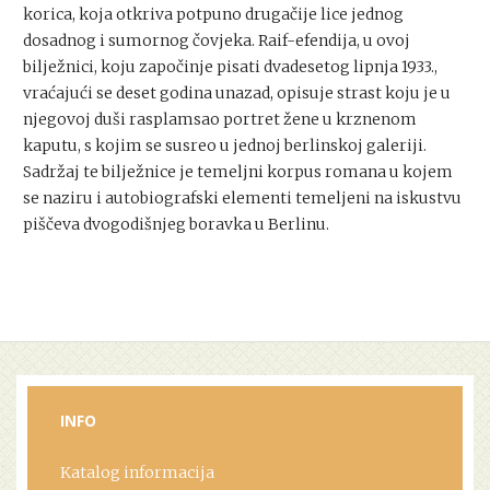
korica, koja otkriva potpuno drugačije lice jednog
dosadnog i sumornog čovjeka. Raif-efendija, u ovoj
bilježnici, koju započinje pisati dvadesetog lipnja 1933.,
vraćajući se deset godina unazad, opisuje strast koju je u
njegovoj duši rasplamsao portret žene u krznenom
kaputu, s kojim se susreo u jednoj berlinskoj galeriji.
Sadržaj te bilježnice je temeljni korpus romana u kojem
se naziru i autobiografski elementi temeljeni na iskustvu
piščeva dvogodišnjeg boravka u Berlinu.
INFO
Katalog informacija