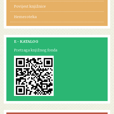
Povijest knjižnice
Hemeroteka
E - KATALOG
Pretraga knjižnog fonda