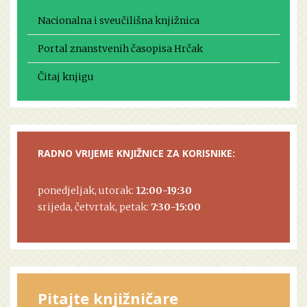
Nacionalna i sveučilišna knjižnica
Portal znanstvenih časopisa Hrčak
Čitaj knjigu
RADNO VRIJEME KNJIŽNICE ZA KORISNIKE:
ponedjeljak, utorak:
12:00-19:30
srijeda, četvrtak, petak:
7:30-15:00
Pitajte knjižničare