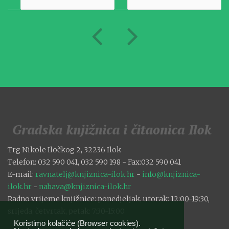
Trg Nikole Iločkog 2, 32236 Ilok
Telefon: 032 590 041, 032 590 198 - Fax:032 590 041
E-mail:
ravnatelj@knjiznica-ilok.hr
-
info@knjiznica-
ilok.hr
-
nabava@knjiznica-ilok.hr
Radno vrijeme knjižnice: ponedjeljak, utorak: 12:00-19:30,
srijeda, četvrtak, petak: 7:30-15:00
Koristimo kolačiće (Browser cookies).