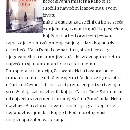
neočekivanih misterija kako bi se
suočili s najvećim izazovima u svom
životu.
Baš u trenutku kad se čini da im se sreća
osmjehnula, uznemirujući lik posjećuje
knjižaru i prijeti otkrićem jezovite
tajne koja je u mračnome sjećanju grada zakopana dva
desetljeća. Kada Daniel dozna istinu, shvatit će da ga
njegova sudbina neumoljivo vuče do izravnoga susreta s
najvećom sjenom: onom koja raste u njemu.
Pun spletaka i emocija, Zatočenik Neba izvanredan je
roman u kojem se niti Sjene vjetra i Anđelove igre sabiru
u čari književnosti te nas vodi prema enigmi skrivenoj u
srcu Groblja zaboravljenih knjiga. Carlos Ruiz Zafón, jedan
od najvećih suvremenih pripovjedača, u Zatočeniku Neba
oživljava Barcelonu i njezine misterije, grad koji je uz
neponovljive junake i knjige također protagonist
magičnoga Zafónova pisanja.