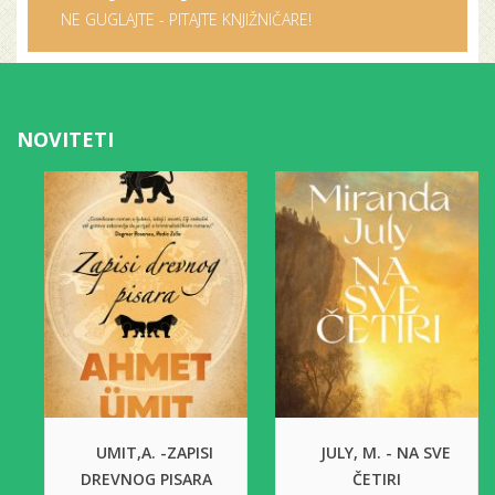
NE GUGLAJTE - PITAJTE KNJIŽNIČARE!
NOVITETI
UMIT,A. -ZAPISI
JULY, M. - NA SVE
DREVNOG PISARA
ČETIRI