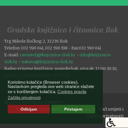
Trg Nikole Iločkog 2, 32236 Ilok
Telefon: 032 590 041, 032 590 198 - Fax:032 590 041
E-mail:
ravnatelj@knjiznica-ilok.hr
-
info@knjiznica-
ilok.hr
-
nabava@knjiznica-ilok.hr
Radno vrijeme knjižnice: ponedjeljak, utorak: 12:00-19:30,
srijeda, četvrtak, petak: 7:30-15:00
Koristimo kolačiće (Browser cookies).
Nastavkom pregleda ove web stranice slažete
se s korištenjem kolačića.
Cookies pravila
Zaštita privatnosti
design & hosting by
Medialive
Izjava o pristupačnosti mrežne stranice
Opći uvijeti i
Odbijam
Pristajem
zaštita privatnosti