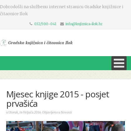
Dobrodošli na službenu internet stranicu Gradske knjižnice i
čitaonice Ilok
032/590-041
info@knjiznica-ilok.hr
Mjesec knjige 2015 - posjet
prvašića
u Utorak, 16 Veljača 2016. Objavljeno u Novosti