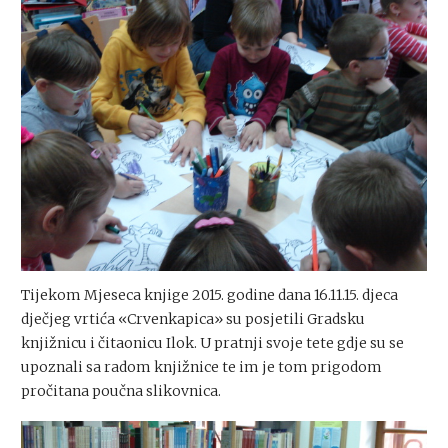
Tijekom Mjeseca knjige 2015. godine dana 16.11.15. djeca
dječjeg vrtića «Crvenkapica» su posjetili Gradsku
knjižnicu i čitaonicu Ilok. U pratnji svoje tete gdje su se
upoznali sa radom knjižnice te im je tom prigodom
pročitana poučna slikovnica.