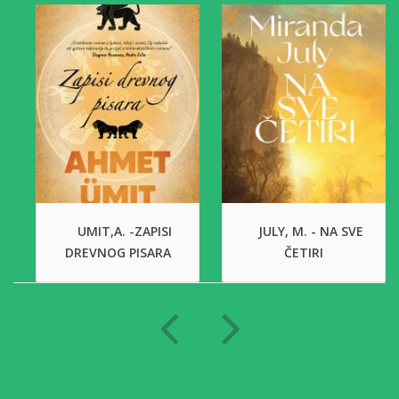
UMIT,A. -ZAPISI
JULY, M. - NA SVE
DREVNOG PISARA
ČETIRI