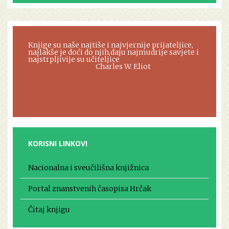
Knjige su naše najtiše i najvjernije prijateljice,
najlakše je doći do njih,daju najmudrije savjete i
najstrpljivije su učiteljice
Charles W. Eliot
KORISNI LINKOVI
Nacionalna i sveučilišna knjižnica
Portal znanstvenih časopisa Hrčak
Čitaj knjigu