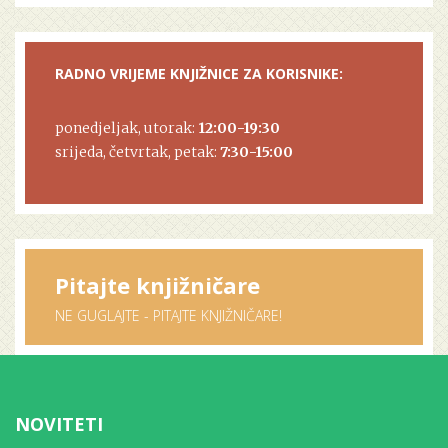
RADNO VRIJEME KNJIŽNICE ZA KORISNIKE:
ponedjeljak, utorak:
12:00-19:30
srijeda, četvrtak, petak:
7:30-15:00
Pitajte knjižničare
NE GUGLAJTE - PITAJTE KNJIŽNIČARE!
NOVITETI