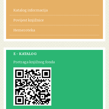
Katalog informacija
Povijest knjižnice
Hemeroteka
E - KATALOG
Pretraga knjižnog fonda