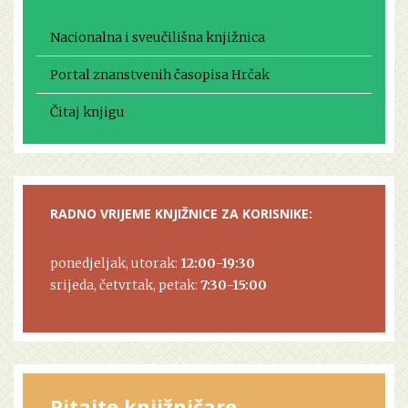
Nacionalna i sveučilišna knjižnica
Portal znanstvenih časopisa Hrčak
Čitaj knjigu
RADNO VRIJEME KNJIŽNICE ZA KORISNIKE:
ponedjeljak, utorak:
12:00-19:30
srijeda, četvrtak, petak:
7:30-15:00
Pitajte knjižničare