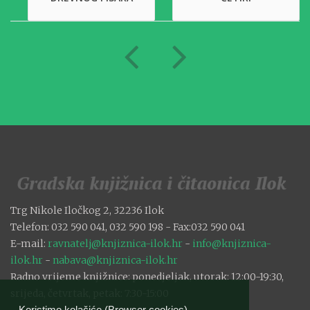
Trg Nikole Iločkog 2, 32236 Ilok
Telefon: 032 590 041, 032 590 198 - Fax:032 590 041
E-mail:
ravnatelj@knjiznica-ilok.hr
-
info@knjiznica-
ilok.hr
-
nabava@knjiznica-ilok.hr
Radno vrijeme knjižnice: ponedjeljak, utorak: 12:00-19:30,
srijeda, četvrtak, petak: 7:30-15:00
Koristimo kolačiće (Browser cookies).