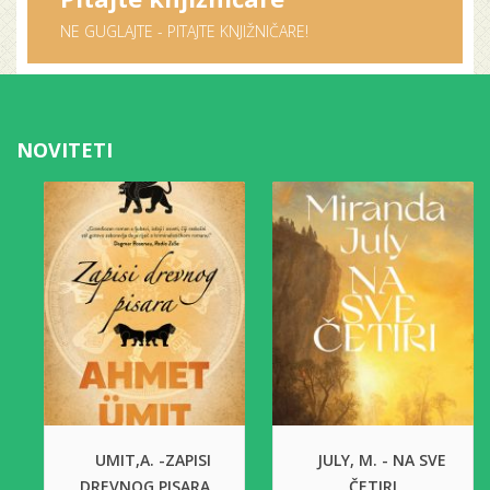
NE GUGLAJTE - PITAJTE KNJIŽNIČARE!
NOVITETI
UMIT,A. -ZAPISI
JULY, M. - NA SVE
DREVNOG PISARA
ČETIRI