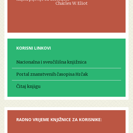
Charles W. Eliot
KORISNI LINKOVI
Nacionalna i sveučilišna knjižnica
Portal znanstvenih časopisa Hrčak
Čitaj knjigu
RADNO VRIJEME KNJIŽNICE ZA KORISNIKE: