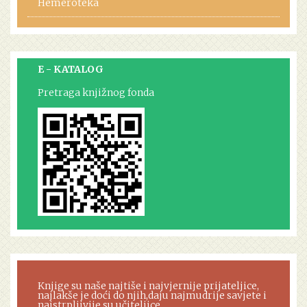
Hemeroteka
E - KATALOG
Pretraga knjižnog fonda
Knjige su naše najtiše i najvjernije prijateljice,
najlakše je doći do njih,daju najmudrije savjete i
najstrpljivije su učiteljice