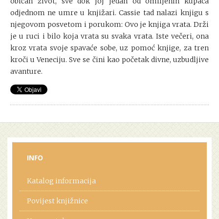
običan život, sve dok joj jedan od omiljenih kupaca
odjednom ne umre u knjižari. Cassie tad nalazi knjigu s
njegovom posvetom i porukom: Ovo je knjiga vrata. Drži
je u ruci i bilo koja vrata su svaka vrata. Iste večeri, ona
kroz vrata svoje spavaće sobe, uz pomoć knjige, za tren
kroči u Veneciju. Sve se čini kao početak divne, uzbudljive
avanture.
INFO
Katalog informacija
Povijest knjižnice