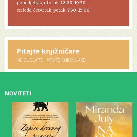
ponedjeljak, utorak:
12:00-19:30
srijeda, četvrtak, petak:
7:30-15:00
Pitajte knjižničare
NE GUGLAJTE - PITAJTE KNJIŽNIČARE!
NOVITETI