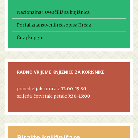
Nacionalna i sveučilišna knjižnica
Portal znanstvenih časopisa Hrčak
Čitaj knjigu
RADNO VRIJEME KNJIŽNICE ZA KORISNIKE:
ponedjeljak, utorak:
12:00-19:30
srijeda, četvrtak, petak:
7:30-15:00
Pitajte knjižničare