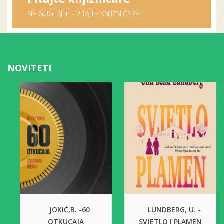
NE GUGLAJTE - PITAJTE KNJIŽNIČARE!
NOVITETI
JOKIĆ,B. -60
LUNDBERG, U. -
OTKUCAJA
SVJETLO I PLAMEN