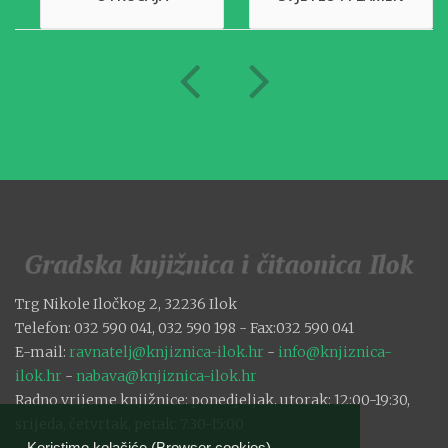
Trg Nikole Iločkog 2, 32236 Ilok
Telefon: 032 590 041, 032 590 198 - Fax:032 590 041
E-mail:
ravnatelj@knjiznica-ilok.hr
-
info@knjiznica-
ilok.hr
-
nabava@knjiznica-ilok.hr
Radno vrijeme knjižnice: ponedjeljak, utorak: 12:00-19:30,
srijeda, četvrtak, petak: 7:30-15:00
Koristimo kolačiće (Browser cookies).