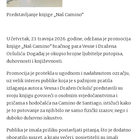
Predstavljanje knjige „Naš Camino“
U četvrtak, 23. travnja 2026. godine, održana je promocija
knjige „Naš Camino” bračnog para Vesne i Dražena
Oršulića. Događaj je okupio brojne ljubitelje putopisa,
duhovnosti i književnosti.
Promocija je protekla u ugodnom i nadahnutom ozračju,
uz velik interes publike koja je s pažnjom pratila
izlaganja autora. Vesna i Dražen Oršulić predstavili su
svoju knjigu govoreći o osobnim svjedočanstvima i
pričama s hodočašća na Camino de Santiago, ističući kako
je to putovanje za njih bilo ne samo fizički izazov, nego i
duboko duhovno iskustvo.
Publika je imala priliku postavljati pitanja, što je dodatno
obogatilo susret, a kraju večeri, posjetitelji su imali