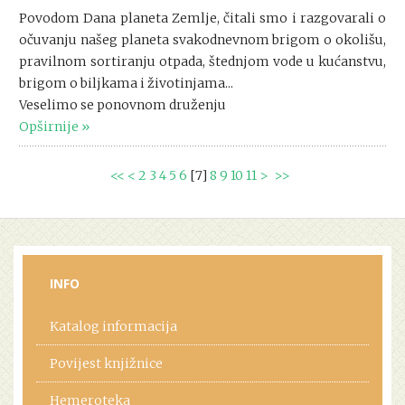
Povodom Dana planeta Zemlje, čitali smo i razgovarali o
očuvanju našeg planeta svakodnevnom brigom o okolišu,
pravilnom sortiranju otpada, štednjom vode u kućanstvu,
brigom o biljkama i životinjama...
Veselimo se ponovnom druženju
Opširnije
<<
<
2
3
4
5
6
[
7
]
8
9
10
11
>
>>
INFO
Katalog informacija
Povijest knjižnice
Hemeroteka