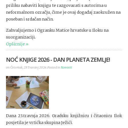
priliku nabaviti knjigu te razgovarati s autorima u
neformalnom ozračju, čime je ovaj događaj zaokružen na
poseban i srdačan način.
Zahvaljujemo i Ogranku Matice hrvatske u Iloku na
suorganizaciji.
Opširnije
NOĆ KNJIGE 2026 - DAN PLANETA ZEMLJE!
on Četvrtak, 23 Travanj 2026. Posted in
Novosti
Dana 23.travnja 2026. Gradsku knjižnicu i čitaonicu Ilok
posjetila je vrtićka skupina Ježići.