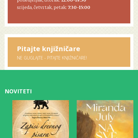
srijeda, četvrtak, petak:
7:30-15:00
Pitajte knjižničare
NE GUGLAJTE - PITAJTE KNJIŽNIČARE!
NOVITETI