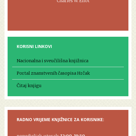
Charles W. Eliot
KORISNI LINKOVI
Nacionalna i sveučilišna knjižnica
Portal znanstvenih časopisa Hrčak
Čitaj knjigu
RADNO VRIJEME KNJIŽNICE ZA KORISNIKE:
ponedjeljak, utorak:
12:00-19:30